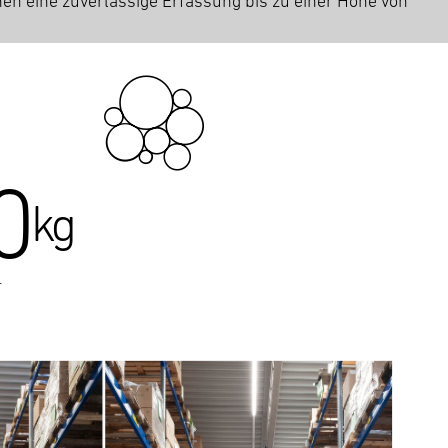
hen eine zuverlässige Erfassung bis zu einer Höhe von
0
kg
r