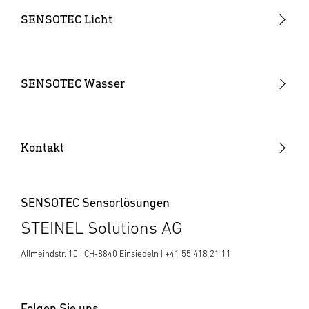
SENSOTEC Licht
Sensor Monoblock
Sensor NET wireless Mesh
SENSOTEC Wasser
Sensor IPD (Input Device)
Sensor SR (Sensor Ready)
Kontakt
SENSOTEC Sensorlösungen
STEINEL Solutions AG
Allmeindstr. 10 | CH-8840 Einsiedeln | +41 55 418 21 11
Folgen Sie uns