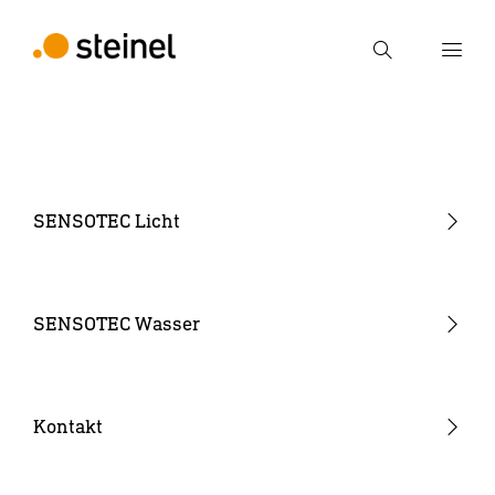
Suche
Suchbegriff eingeben
Suche
SENSOTEC Licht
Sensor Monoblock
Sensor NET wireless Mesh
SENSOTEC Wasser
Sensor IPD (Input Device)
Sensor SR (Sensor Ready)
Kontakt