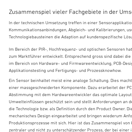
Zusammenspiel vieler Fachgebiete in der Um
In der technischen Umsetzung treffen in einer Sensorapplikati
Kommunikationsanbindungen, Abgleich- und Kalibrierungen, usw
Technologiebausteinen die Adaption auf kundenspezifische Lösu
Im Bereich der PIR-, Hochfrequenz- und optischen Sensoren hat 
zum Marktführer entwickelt. Entsprechend gross sind dabei die
im Bereich von Hardware- und Firmwareentwicklung, PCB-Desi
Applikationstesting und Fertigungs- und Prozessknowhow.
Ein Sensor beinhaltet meist eine analoge Schaltung. Dies macht 
einer massgeschneiderten Komponente. Dazu erarbeitet der PC
Abstimmung mit dem Hardwareentwickler das optimale Layout.
Umwelteinflüssen geschützt sein und stellt Anforderungen an 
die Technologie bzw. als Definition durch den Product Owner. D
mechanisches Design eingearbeitet und bringen wiederum Anf
Produktionsprozesse mit sich. Hier ist das Zusammenspiel von 
zentraler und nicht zu unterschätzender Prozess, der bei einer