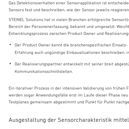
Das Detektionsverhalten einer Sensorapplikation ist entscheid
Sensors fest und beschreiben, wie der Sensor jeweils reagieren 
STEINEL Solutions hat in vielen Branchen erfolgreiche Sensorl
Bereich der Personenerfassung, bekannt und umgesetzt. Weic
Entwicklungsprozess zwischen Product Owner und Realisierung
Der Product Owner kennt die branchenspezifischen Einsatz-
Erfahrung auch ungünstige Einbausituationen beschreiben, in
Der Realisierungspartner entwickelt mit seiner breit abgest
Kommunikationsschnittstellen.
Ein iterativer Prozess in der intensiven Validierung von früh
werden sogar Anwendungsfälle erst im Laufe dieser Phase neu d
Testplanes gemeinsam abgestimmt und Punkt für Punkt nachg
Ausgestaltung der Sensorcharakteristik mittel