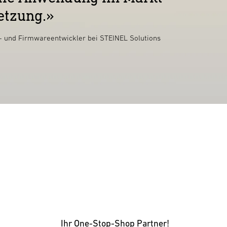
setzung.»
 und Firmwareentwickler bei STEINEL Solutions
Ihr One-Stop-Shop Partner!