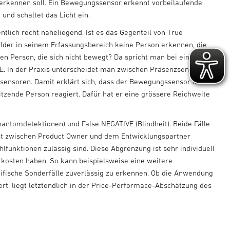
r erkennen soll. Ein Bewegungssensor erkennt vorbeilaufende
nd schaltet das Licht ein.
ntlich recht naheliegend. Ist es das Gegenteil von True
lder in seinem Erfassungsbereich keine Person erkennen, die
den Person, die sich nicht bewegt? Da spricht man bei einem
. In der Praxis unterscheidet man zwischen Präsenzsensoren
sensoren. Damit erklärt sich, dass der Bewegungssensor im
tzende Person reagiert. Dafür hat er eine grössere Reichweite
hantomdetektionen) und False NEGATIVE (Blindheit). Beide Fälle
ist zwischen Product Owner und dem Entwicklungspartner
funktionen zulässig sind. Diese Abgrenzung ist sehr individuell
tkosten haben. So kann beispielsweise eine weitere
ifische Sonderfälle zuverlässig zu erkennen. Ob die Anwendung
ert, liegt letztendlich in der Price-Performace-Abschätzung des