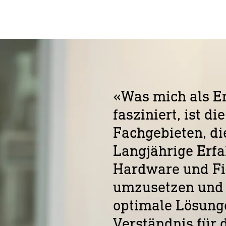
«Was mich als E
fasziniert, ist d
Fachgebieten, di
Langjährige Erf
Hardware und Fi
umzusetzen und 
optimale Lösunge
Verständnis für