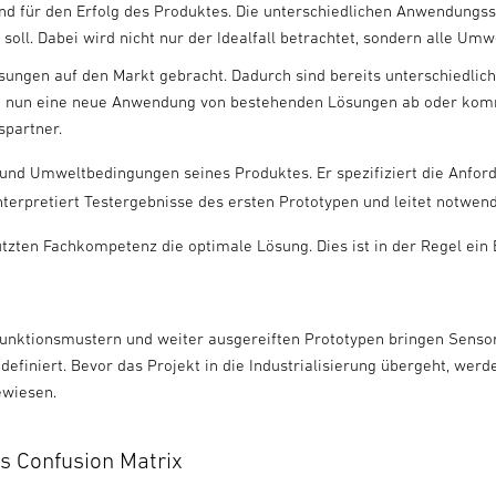
end für den Erfolg des Produktes. Die unterschiedlichen Anwendungss
soll. Dabei wird nicht nur der Idealfall betrachtet, sondern alle Umw
ösungen auf den Markt gebracht. Dadurch sind bereits unterschiedli
ht nun eine neue Anwendung von bestehenden Lösungen ab oder kom
spartner.
 und Umweltbedingungen seines Produktes. Er spezifiziert die Anfo
terpretiert Testergebnisse des ersten Prototypen und leitet notwend
ützten Fachkompetenz die optimale Lösung. Dies ist in der Regel ei
en Funktionsmustern und weiter ausgereiften Prototypen bringen Sen
efiniert. Bevor das Projekt in die Industrialisierung übergeht, we
ewiesen.
s Confusion Matrix