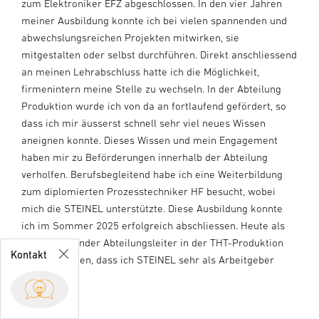
zum Elektroniker EFZ abgeschlossen. In den vier Jahren
meiner Ausbildung konnte ich bei vielen spannenden und
abwechslungsreichen Projekten mitwirken, sie
mitgestalten oder selbst durchführen. Direkt anschliessend
an meinen Lehrabschluss hatte ich die Möglichkeit,
firmenintern meine Stelle zu wechseln. In der Abteilung
Produktion wurde ich von da an fortlaufend gefördert, so
dass ich mir äusserst schnell sehr viel neues Wissen
aneignen konnte. Dieses Wissen und mein Engagement
haben mir zu Beförderungen innerhalb der Abteilung
verholfen. Berufsbegleitend habe ich eine Weiterbildung
Business
zum diplomierten Prozesstechniker HF besucht, wobei
Development
mich die STEINEL unterstützte. Diese Ausbildung konnte
sales@stein
el.ch
ich im Sommer 2025 erfolgreich abschliessen. Heute als
+41 55 418
stellvertretender Abteilungsleiter in der THT-Produktion
21 11
Kontakt
kann ich sagen, dass ich STEINEL sehr als Arbeitgeber
Ansprechpartner
schätze.
Kontaktformular