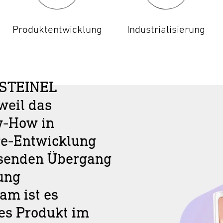
Produktentwicklung
Industrialisierung
e STEINEL
weil das
w-How in
re-Entwicklung
ssenden Übergang
lung
am ist es
ves Produkt im