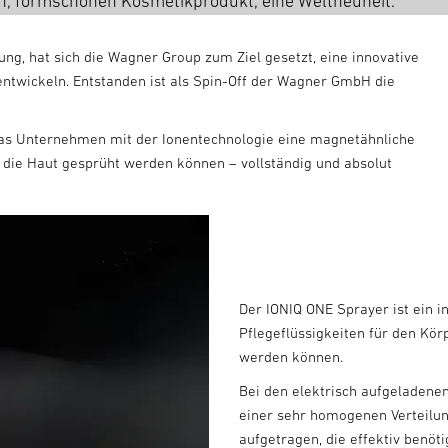
en, formschönen Kosmetikprodukt, ein
e Weltneuheit.
ng, hat sich die Wagner Group zum Ziel gesetzt, eine innovative
entwickeln. Entstanden ist als Spin-Off der Wagner GmbH die
as Unternehmen mit der Ionentechnologie eine magnetähnliche
 die Haut gesprüht werden können – vollständig und absolut
Der IONIQ ONE Sprayer
ist ein 
Pflegeflüssigkeiten für den Kö
werden können.
Bei den elektrisch aufgeladenen
einer sehr homogenen Verteilun
aufgetragen, die effektiv benöti