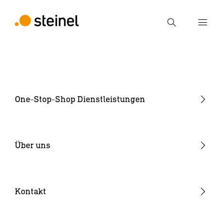
Suche
Suchbegriff eingeben
Suche
One-Stop-Shop Dienstleistungen
Produktentwicklung
Industrialisierung
Über uns
Elektronikfertigung
Warum STEINEL
Kunststoffteile
Offene Stellen
Kontakt
SENSOTEC
News & Media Room