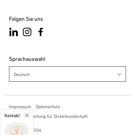
Folgen Sie uns
Sprachauswahl
Business
Development
sales@stein
el.ch
Impressum
Datenschutz
+41 55 418
21 11
Kontakt
Datenverarbeitung für Direktkundschaft
Ansprechpartner
© STEINEL 2026
Kontaktformular