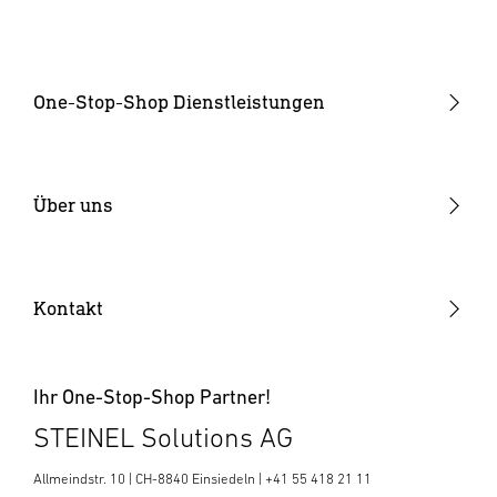
One-Stop-Shop Dienstleistungen
Produktentwicklung
Industrialisierung
Über uns
Elektronikfertigung
Warum STEINEL
Kunststoffteile
Offene Stellen
Kontakt
SENSOTEC
News & Media Room
Ihr One-Stop-Shop Partner!
STEINEL Solutions AG
Allmeindstr. 10 | CH-8840 Einsiedeln | +41 55 418 21 11