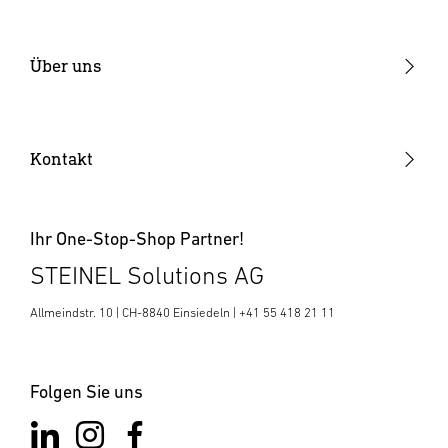
Produktentwicklung
Industrialisierung
Über uns
Elektronikfertigung
Warum STEINEL
Kunststoffteile
Offene Stellen
Kontakt
SENSOTEC
News & Media Room
Ihr One-Stop-Shop Partner!
STEINEL Solutions AG
Allmeindstr. 10 | CH-8840 Einsiedeln | +41 55 418 21 11
Folgen Sie uns