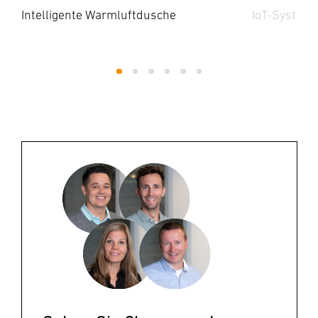
Intelligente Warmluftdusche
IoT-System
1
2
3
4
5
6