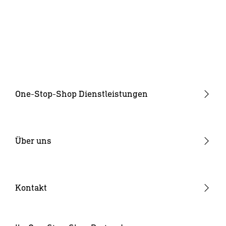
One-Stop-Shop Dienstleistungen
Produktentwicklung
Industrialisierung
Über uns
Elektronikfertigung
Warum STEINEL
Kunststoffteile
Offene Stellen
Kontakt
SENSOTEC
News & Media Room