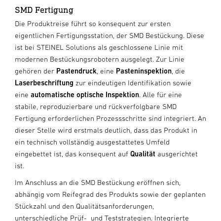
strukturiert eingelagert und im Wareneingang geprüft.
SMD Fertigung
Dabei kommt ein
automatisiertes Prüfsystem
zum
Die Produktreise führt so konsequent zur ersten
Einsatz, das relevante Etiketteninformationen erfasst
eigentlichen Fertigungsstation, der SMD Bestückung. Diese
und eindeutig zuordnet. Materialqualität,
ist bei STEINEL Solutions als geschlossene Linie mit
Rückverfolgbarkeit und Datenkonsistenz sind damit
modernen Bestückungsrobotern ausgelegt. Zur Linie
von Beginn an sichergestellt und bilden die stabile
gehören der
Pastendruck
, eine
Pasteninspektion
, die
Basis für die weiteren Schritte. Ab diesem Zeitpunkt
Laserbeschriftung
zur eindeutigen Identifikation sowie
liegt die Gesamtkoordination beim Projektleiter. Er führt
eine
automatische optische Inspektion
. Alle für eine
das Produkt durch die nächsten Etappen der
stabile, reproduzierbare und rückverfolgbare SMD
Entstehung und stellt sicher, dass Termine, Inhalte und
Fertigung erforderlichen Prozessschritte sind integriert. An
Verantwortlichkeiten zusammengeführt werden.
dieser Stelle wird erstmals deutlich, dass das Produkt in
Parallel dazu übernimmt das Production Engineering
ein technisch vollständig ausgestattetes Umfeld
die technische Führung. Prüfkonzepte, Prüfmittel und
eingebettet ist, das konsequent auf
Qualität
ausgerichtet
Fertigungsprozesse werden definiert, bewertet und
ist.
kontinuierlich weiterentwickelt.
Im Anschluss an die SMD Bestückung eröffnen sich,
abhängig vom Reifegrad des Produkts sowie der geplanten
Stückzahl und den Qualitätsanforderungen,
unterschiedliche Prüf- und Teststrategien. Integrierte