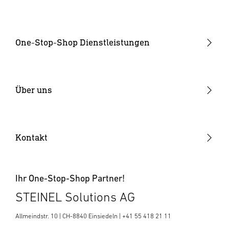
One-Stop-Shop Dienstleistungen
Produktentwicklung
Industrialisierung
Über uns
Elektronikfertigung
Warum STEINEL
Kunststoffteile
Offene Stellen
Kontakt
SENSOTEC
News & Media Room
Ihr One-Stop-Shop Partner!
STEINEL Solutions AG
Allmeindstr. 10 | CH-8840 Einsiedeln | +41 55 418 21 11