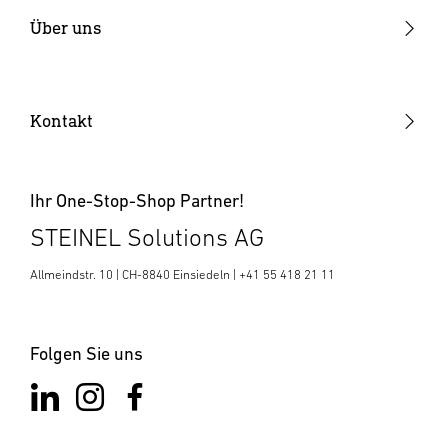
Industrialisierung
Über uns
Elektronikfertigung
Warum STEINEL
Kunststoffteile
Offene Stellen
Kontakt
SENSOTEC
News & Media Room
Ihr One-Stop-Shop Partner!
STEINEL Solutions AG
Allmeindstr. 10 | CH-8840 Einsiedeln | +41 55 418 21 11
Folgen Sie uns